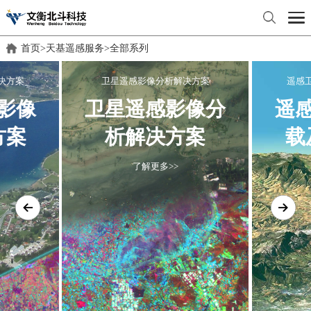
首页
>
天基遥感服务
>
全部系列
决方案
卫星遥感影像分析解决方案
遥感
影像
卫星遥感影像分
遥
方案
析解决方案
载
了解更多>>